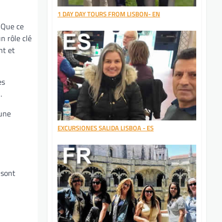
1 DAY DAY TOURS FROM LISBON- EN
. Que ce
n rôle clé
nt et
es
.
 une
EXCURSIONES SALIDA LISBOA - ES
 sont