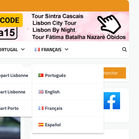
PORTUGAL
FRANÇAIS
Rechercher
epart Lisbonne
Português
art Lisbonne
English
art Porto
Français
Español