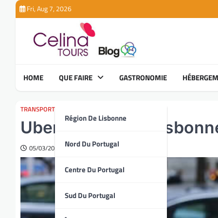
Skip
Fri, Aug 7, 2026
to
content
HOME
QUE FAIRE
GASTRONOMIE
HÉBERGEM
TRANSPORT
Région De Lisbonne
Uber est-il sûr à Lisbonn
Nord Du Portugal
05/03/2025
Centre Du Portugal
Sud Du Portugal