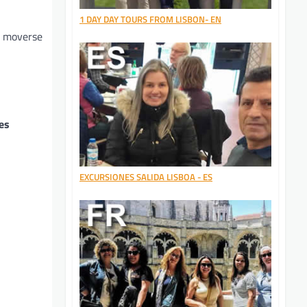
1 DAY DAY TOURS FROM LISBON- EN
ra moverse
nes
EXCURSIONES SALIDA LISBOA - ES