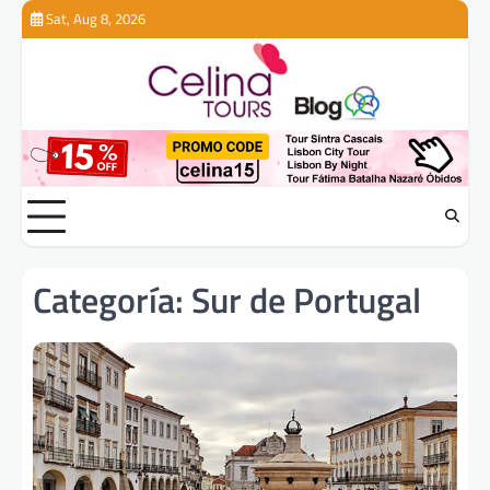
Skip
Sat, Aug 8, 2026
to
content
Categoría:
Sur de Portugal