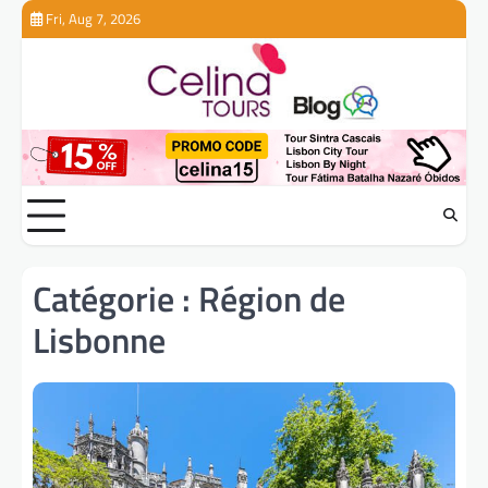
Skip
Fri, Aug 7, 2026
to
content
Catégorie :
Région de
Lisbonne