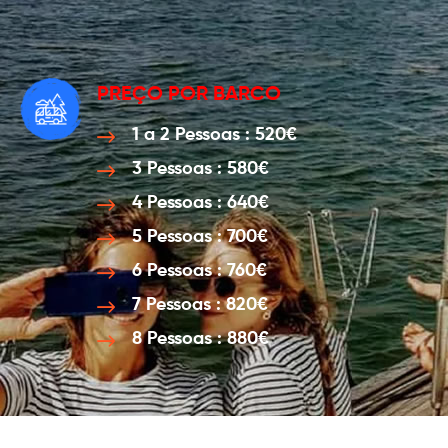
PREÇO POR BARCO
1 a 2 Pessoas : 520€
3 Pessoas : 580€
4 Pessoas : 640€
5 Pessoas : 700€
6 Pessoas : 760€
7 Pessoas : 820€
8 Pessoas : 880€