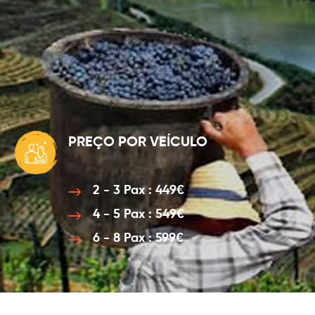
PREÇO POR VEÍCULO
2 - 3 Pax : 449€
4 - 5 Pax : 549€
6 - 8 Pax : 599€