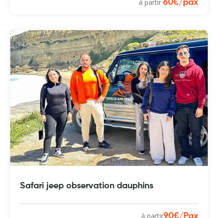
à partir
60€/pax
Safari jeep observation dauphins
à partir
90€/Pax