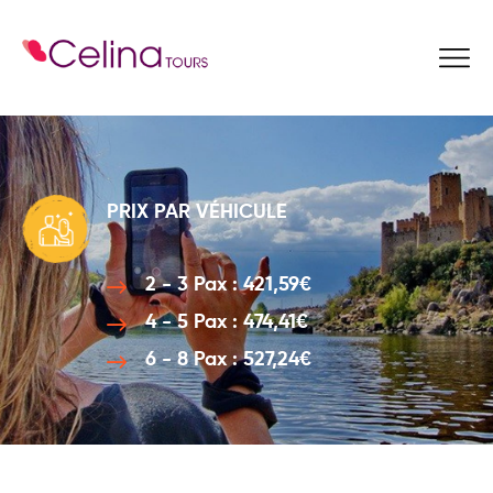
Reservez Ici
PRIX PAR VÉHICULE
2 - 3 Pax : 421,59€
4 - 5 Pax : 474,41€
6 - 8 Pax : 527,24€