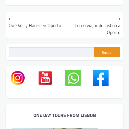
Navegación
⟵
⟶
de
Qué Ver y Hacer en Oporto
Cómo viajar de Lisboa a
Oporto
entradas
Buscar
ONE DAY TOURS FROM LISBON