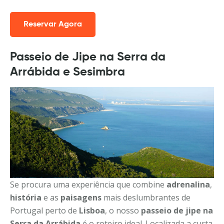
Reservar Agora
Passeio de Jipe na Serra da
Arrábida e Sesimbra
Se procura uma experiência que combine
adrenalina
,
história
e as
paisagens
mais deslumbrantes de
Portugal perto de
Lisboa
, o nosso
passeio de jipe na
Serra da Arrábida
é o roteiro ideal. Localizada a curta