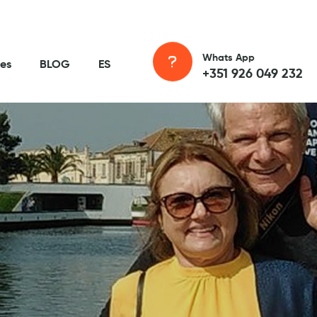
Whats App
es
BLOG
ES
+351 926 049 232