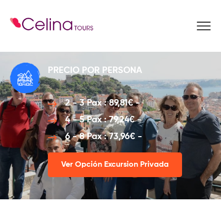
Reservar Ahora
PRECIO POR PERSONA
2 - 3 Pax : 89,81€ -
4 - 5 Pax : 79,24€ -
6 - 8 Pax : 73,96€ -
Ver Opción Excursion Privada