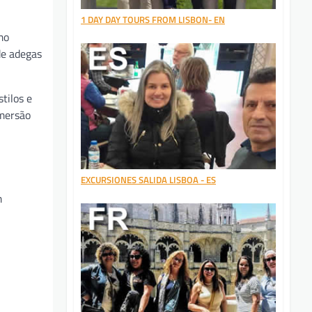
1 DAY DAY TOURS FROM LISBON- EN
mo
de adegas
tilos e
imersão
EXCURSIONES SALIDA LISBOA - ES
m