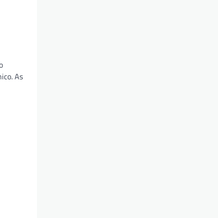
o
ico. As