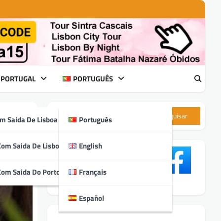
 PORTUGAL
PORTUGUÊS
Pesquisar
m Saida De Lisboa
Português
Com Saida De Lisboa
English
Com Saida Do Porto
Français
Español