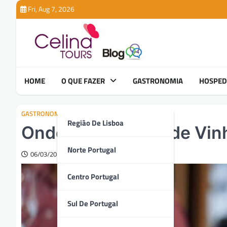
Skip
Fri, Aug 7, 2026
to
content
HOME
O QUE FAZER
GASTRONOMIA
HOSPE
GASTRONOMIA
Região De Lisboa
Onde Fazer Prova de Vin
Norte Portugal
06/03/2025
Centro Portugal
Sul De Portugal