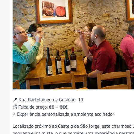
📍 Rua Bartolomeu de Gusmão, 13
💰 Faixa de preço: €€ – €€€
⭐ Experiência personalizada e ambiente acolhedor
Localizado próximo ao Castelo de São Jorge, este charmoso 
pequeno e intimista, o que permite uma experiência persona