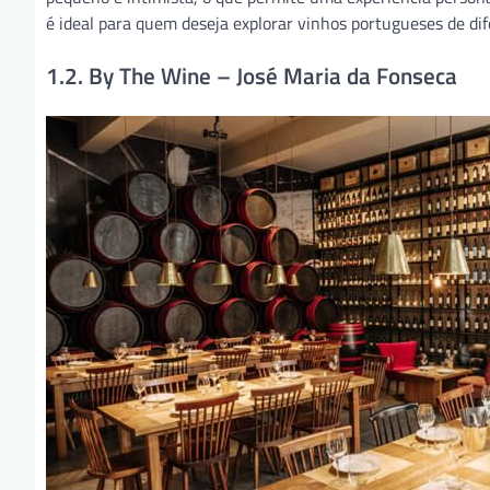
é ideal para quem deseja explorar vinhos portugueses de di
1.2. By The Wine – José Maria da Fonseca