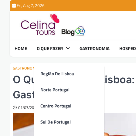
Skip
Fri, Aug 7, 2026
to
content
HOME
O QUE FAZER
GASTRONOMIA
HOSPE
GASTRONOMIA
Região De Lisboa
O Que Comer em Lisboa: 
Norte Portugal
Gastronómicas
Centro Portugal
01/03/2025
Sul De Portugal