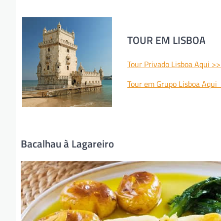
TOUR EM LISBOA
Tour Privado Lisboa Aqui >
Tour em Grupo Lisboa Aqui
Bacalhau à Lagareiro