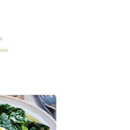
>>
 >>>