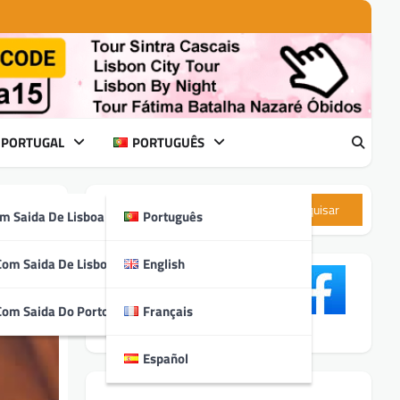
 PORTUGAL
PORTUGUÊS
Pesquisar
m Saida De Lisboa
Português
ias
Com Saida De Lisboa
English
Com Saida Do Porto
Français
Español