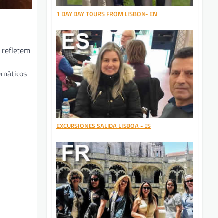
1 DAY DAY TOURS FROM LISBON- EN
 refletem
emáticos
EXCURSIONES SALIDA LISBOA - ES