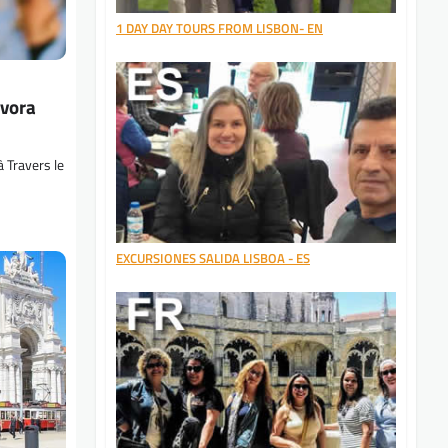
1 DAY DAY TOURS FROM LISBON- EN
Évora
 Travers le
EXCURSIONES SALIDA LISBOA - ES