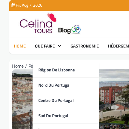
Skip
Fri, Aug 7, 2026
to
content
HOME
QUE FAIRE
GASTRONOMIE
HÉBERGEM
Home
Page 7
Région De Lisbonne
Nord Du Portugal
Centre Du Portugal
Sud Du Portugal