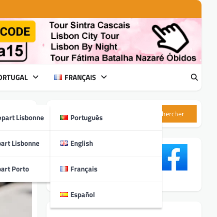
PORTUGAL
FRANÇAIS
Rechercher
epart Lisbonne
Português
art Lisbonne
English
art Porto
Français
Español