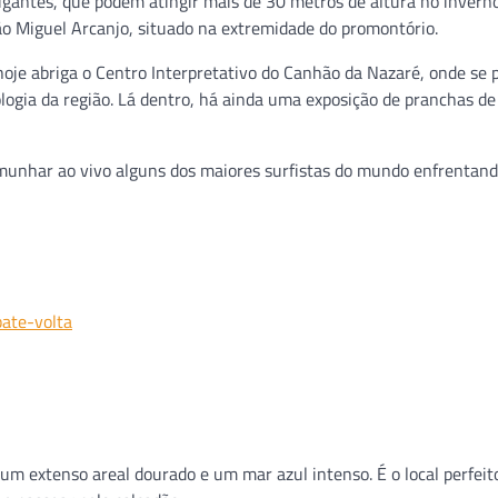
gantes, que podem atingir mais de 30 metros de altura no inverno
São Miguel Arcanjo, situado na extremidade do promontório.
e hoje abriga o Centro Interpretativo do Canhão da Nazaré, onde se 
ogia da região. Lá dentro, há ainda uma exposição de pranchas de
emunhar ao vivo alguns dos maiores surfistas do mundo enfrentand
bate-volta
um extenso areal dourado e um mar azul intenso. É o local perfeit