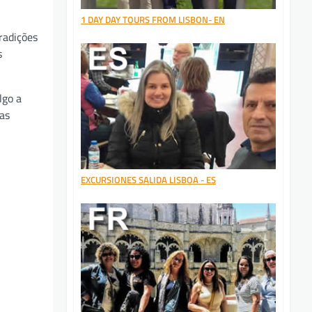
1 DAY DAY TOURS FROM LISBON- EN
radições
s
lgo a
cas
EXCURSIONES SALIDA LISBOA - ES