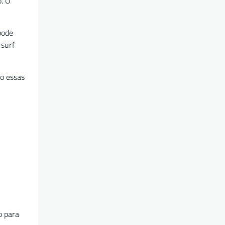
. O
pode
 surf
o essas
o para