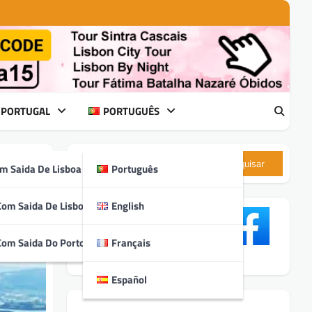
 PORTUGAL
PORTUGUÊS
Pesquisar
m Saida De Lisboa
Português
Com Saida De Lisboa
English
Com Saida Do Porto
Français
Español