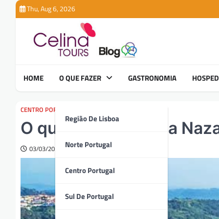
Skip
Thu, Aug 6, 2026
to
content
HOME
O QUE FAZER
GASTRONOMIA
HOSPE
CENTRO PORTUGAL
,
O QUE FAZER
Região De Lisboa
O que ver e fazer na Naz
Norte Portugal
03/03/2025
Centro Portugal
Sul De Portugal