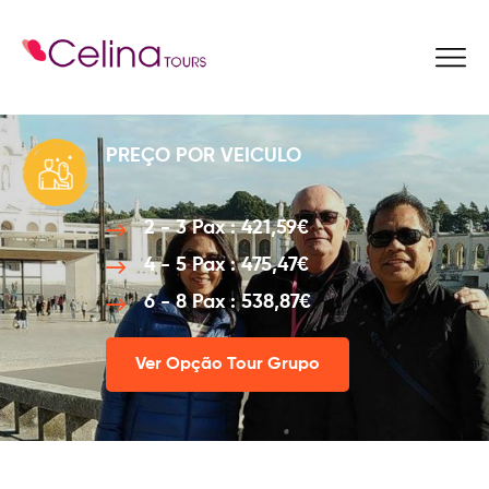
Reservar Agora
PREÇO POR VEICULO
2 - 3 Pax : 421,59€
4 - 5 Pax : 475,47€
6 - 8 Pax : 538,87€
Ver Opção Tour Grupo